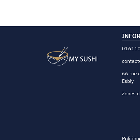
INFO
01611
contact
66 rue d
Esbly
Zones d
Politiqu