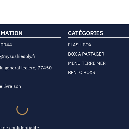
RMATION
CATÉGORIES
00044
FLASH BOX
BOX A PARTAGER
@mysushiesbly.fr
MENU TERRE MER
u general leclerc
,
77450
BENTO BOXS
e livraison
e de confidentialité