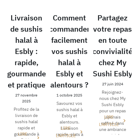
Livraison
Comment
Partagez
de sushis
commander
votre repas
halal à
facilement
en toute
Esbly :
vos sushis
convivialité
rapide,
halal à
chez My
gourmande
Esbly et
Sushi Esbly
et pratique
alentours ?
27 juin 2024
Rejoignez-
27 novembre
1 octobre 2025
nous chez My
2025
Savourez vos
Sushi Esbly
Profitez de la
sushis halal à
pour un repas
livraison de
Esbly et
LIRE
japonais
sushis halal
alentours.
raffiné dans
L'ARTICLE
rapide et
Livraison
LIRE
une ambiance
gourmande à
LIRE
rapide, plats à
L'ARTICLE
conviviale.