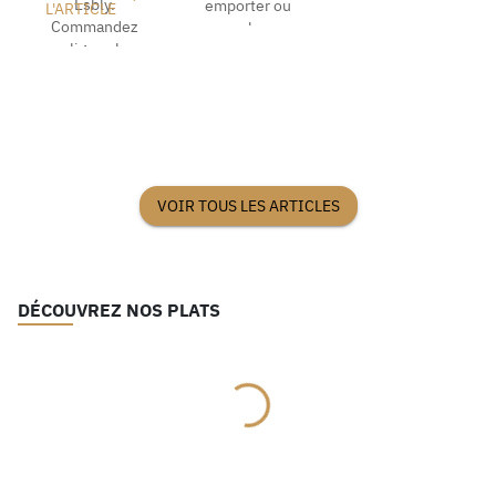
Esbly.
emporter ou
L'ARTICLE
Commandez
Commandez
sur place.
nos boxes à
en ligne chez
Commandez
pa...
My Sushi et
en ligne
savourez vos
chez...
p...
VOIR TOUS LES ARTICLES
DÉCOUVREZ NOS PLATS