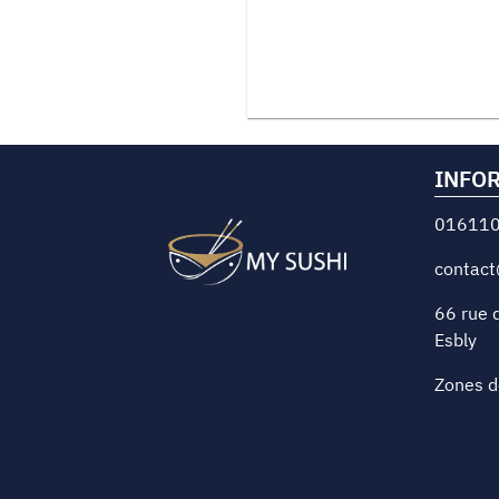
INFO
01611
contact
66 rue d
Esbly
Zones d